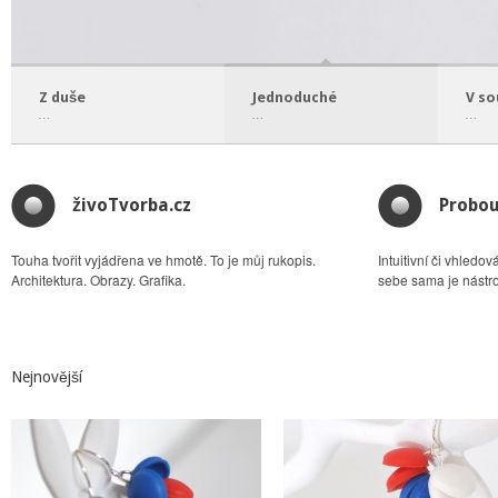
Z duše
Jednoduché
V so
…
…
…
živoTvorba.cz
Probou
Touha tvořit vyjádřena ve hmotě. To je můj rukopis.
Intuitivní či vhledo
Architektura. Obrazy. Grafika.
sebe sama je nástro
Nejnovější