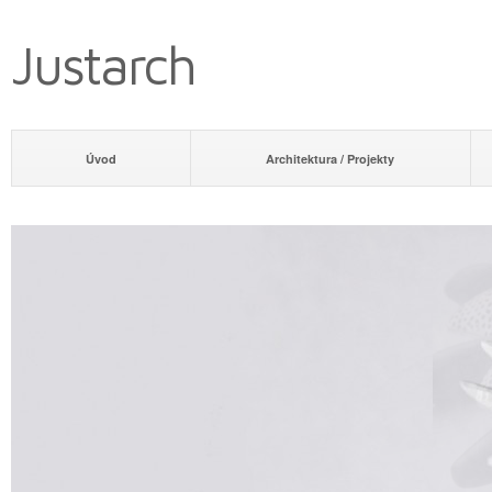
Justarch
Úvod
Architektura / Projekty